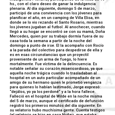
hs., con el claro deseo de ganar la indulgencia
plenaria. Al día siguiente, domingo 5 de marzo,
participó de una convivencia con los jóvenes para
planificar el año, en un camping de Villa Elisa, en
donde se lo vio rezando el Santo Rosario, mientras
los jóvenes jugaban al futbol. Al anochecer, cuando
llegó a su hogar se encontró se con su mamá, Doña
Mercedes, quien por su trabajo dormía fuera de su
casa toda la semana a partir de la noche del
domingo a punto de irse. El la acompaño con Rocío
a la parada del colectivo para despedirse de ella y
es en esas circunstancias que un proyectil
proveniente de un arma de fuego, lo hiere
mortalmente. Fue víctima de la delincuencia. Es
notable señalar su corazón misericordioso, ya que
aquella noche trágica cuando lo trasladaban al
hospital en un auto particular acompañado de un
amigo de su hermano quien le prometió venganza
para quienes lo habían lastimado, Jorge expresó:
“dejálos, yo ya los perdoné” y a la hora fallece.
Falleció en el hospital de Wilde en la noche misma
del 5 de marzo, aunque el certificado de defunción
registró los primeros minutos del día siguiente. En
su velatorio hubo muchísima gente. Cuenta testigos
(el velatorio se hizo en casa Nuñez, que estaba