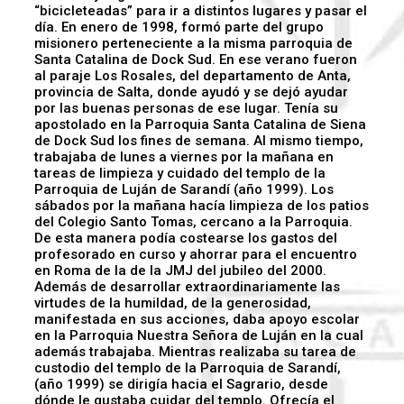
“bicicleteadas” para ir a distintos lugares y pasar el
día. En enero de 1998, formó parte del grupo
misionero perteneciente a la misma parroquia de
Santa Catalina de Dock Sud. En ese verano fueron
al paraje Los Rosales, del departamento de Anta,
provincia de Salta, donde ayudó y se dejó ayudar
por las buenas personas de ese lugar. Tenía su
apostolado en la Parroquia Santa Catalina de Siena
de Dock Sud los fines de semana. Al mismo tiempo,
trabajaba de lunes a viernes por la mañana en
tareas de limpieza y cuidado del templo de la
Parroquia de Luján de Sarandí (año 1999). Los
sábados por la mañana hacía limpieza de los patios
del Colegio Santo Tomas, cercano a la Parroquia.
De esta manera podía costearse los gastos del
profesorado en curso y ahorrar para el encuentro
en Roma de la de la JMJ del jubileo del 2000.
Además de desarrollar extraordinariamente las
virtudes de la humildad, de la generosidad,
manifestada en sus acciones, daba apoyo escolar
en la Parroquia Nuestra Señora de Luján en la cual
además trabajaba. Mientras realizaba su tarea de
custodio del templo de la Parroquia de Sarandí,
(año 1999) se dirigía hacia el Sagrario, desde
dónde le gustaba cuidar del templo. Ofrecía el