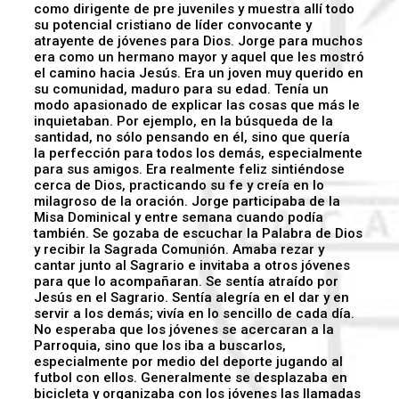
como dirigente de pre juveniles y muestra allí todo
su potencial cristiano de líder convocante y
atrayente de jóvenes para Dios. Jorge para muchos
era como un hermano mayor y aquel que les mostró
el camino hacia Jesús. Era un joven muy querido en
su comunidad, maduro para su edad. Tenía un
modo apasionado de explicar las cosas que más le
inquietaban. Por ejemplo, en la búsqueda de la
santidad, no sólo pensando en él, sino que quería
la perfección para todos los demás, especialmente
para sus amigos. Era realmente feliz sintiéndose
cerca de Dios, practicando su fe y creía en lo
milagroso de la oración. Jorge participaba de la
Misa Dominical y entre semana cuando podía
también. Se gozaba de escuchar la Palabra de Dios
y recibir la Sagrada Comunión. Amaba rezar y
cantar junto al Sagrario e invitaba a otros jóvenes
para que lo acompañaran. Se sentía atraído por
Jesús en el Sagrario. Sentía alegría en el dar y en
servir a los demás; vivía en lo sencillo de cada día.
No esperaba que los jóvenes se acercaran a la
Parroquia, sino que los iba a buscarlos,
especialmente por medio del deporte jugando al
futbol con ellos. Generalmente se desplazaba en
bicicleta y organizaba con los jóvenes las llamadas