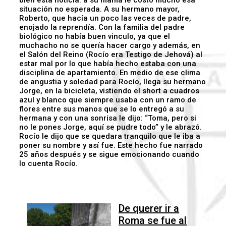
bien esta noticia: a su mamá le costó mucho esa
situación no esperada. A su hermano mayor,
Roberto, que hacía un poco las veces de padre,
enojado la reprendía. Con la familia del padre
biológico no había buen vinculo, ya que el
muchacho no se quería hacer cargo y además, en
el Salón del Reino (Rocío era Testigo de Jehová) al
estar mal por lo que había hecho estaba con una
disciplina de apartamiento. En medio de ese clima
de angustia y soledad para Rocío, llega su hermano
Jorge, en la bicicleta, vistiendo el short a cuadros
azul y blanco que siempre usaba con un ramo de
flores entre sus manos que se lo entregó a su
hermana y con una sonrisa le dijo: “Toma, pero si
no le pones Jorge, aquí se pudre todo” y le abrazó.
Rocío le dijo que se quedara tranquilo que le iba a
poner su nombre y así fue. Este hecho fue narrado
25 años después y se sigue emocionando cuando
lo cuenta Rocío.
De querer ir a
Roma se fue al